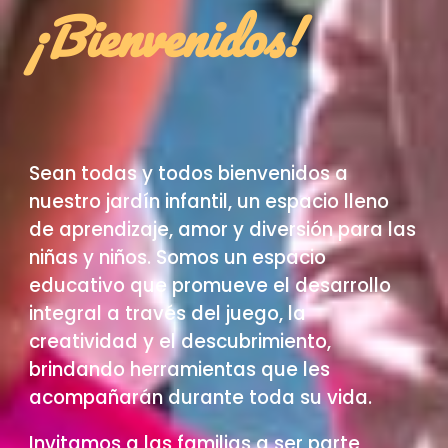
¡Bienvenidos!
Sean todas y todos bienvenidos a
nuestro jardín infantil, un espacio lleno
de aprendizaje, amor y diversión para las
niñas y niños. Somos un espacio
educativo que promueve el desarrollo
integral a través del juego, la
creatividad y el descubrimiento,
brindando herramientas que les
acompañarán durante toda su vida.
Invitamos a las familias a ser parte