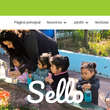
.
ip to main content
Skip to navigat
Página principal
Nosotros
Jardín
Noticias
Sello